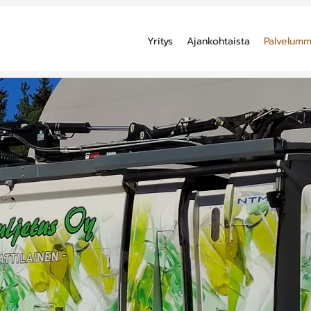
Yritys
Ajankohtaista
Palvelum
kenut ja osa
jätehuolto