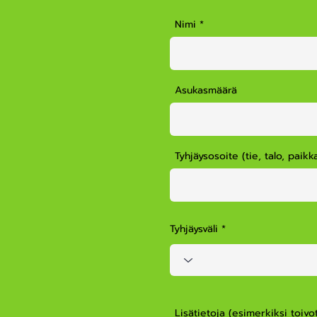
Nimi
Asukasmäärä
Tyhjäysosoite (tie, talo, paik
Tyhjäysväli
Lisätietoja (esimerkiksi toivo