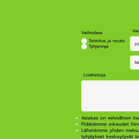
Vai
Vaihtolava
Toimitus ja nouto
Tyhjennys
Lisätietoja
Asiakas on velvollinen it
Pidätämme oikeudet hinn
Lähetämme yhden maksumui
tyhjäykset keskeytyvät k