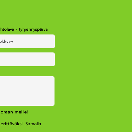
ihtolava - tyhjennyspäivä
oraan meille!
rittäväksi. Samalla