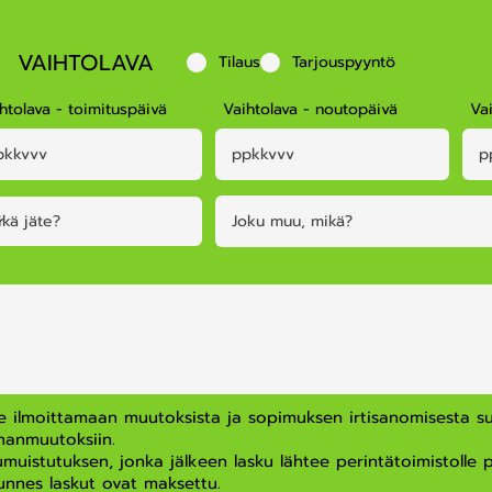
VAIHTOLAVA
Tilaus
Tarjouspyyntö
htolava - toimituspäivä
Vaihtolava - noutopäivä
Va
se ilmoittamaan muutoksista ja sopimuksen irtisanomisesta su
anmuutoksiin.
stutuksen, jonka jälkeen lasku lähtee perintätoimistolle pe
unnes laskut ovat maksettu.