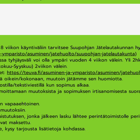
a. 8 viikon käyntiväliin tarvitsee Suupohjan Jätelautakunnan h
ja-ymparisto/asuminen/jatehuolto/suupohjan-jatelautakunta
)
sa tyhjäysväli voi olla ympäri vuoden 4 viikon välein. Yli 2hl
kokuu-Syyskuu) 2viikon välein.
et:
https://teuva.fi/asuminen-ja-ymparisto/asuminen/jatehuol
ynä oikein/kokonaan, muutoin jätämme sen huomiotta.
illa/tekstiviestillä kun sopimus alkaa.
ilmoittamaan muutoksista ja sopimuksen irtisanomisesta suora
n vapaaehtoinen.
muutoksiin.
tuksen, jonka jälkeen lasku lähtee perintätoimistolle perit
vat maksettu.
le, kysy tarjousta lisätietoja kohdassa.