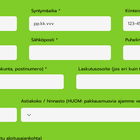
Syntymäaika
Kiinte
Sähköposti
Puheli
kakunta, postinumero)
Laskutusosoite (jos eri kuin 
Astiakoko / hinnasto (HUOM: pakkausmuovia ajamme vai
ttu aloitusajankohta)