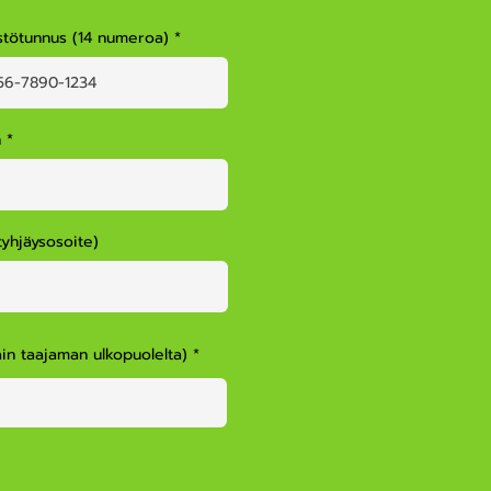
istötunnus (14 numeroa)
n
tyhjäysosoite)
n taajaman ulkopuolelta)