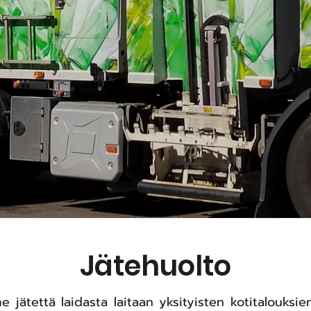
YRITYKSET:
Kauhajoki | Teuva | Jurva
ASUKKAAT:
Kauhajoki | Teuva
Jätehuolto
jätettä laidasta laitaan yksityisten kotitalouksie