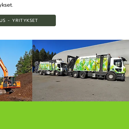
ykset.
US - YRITYKSET