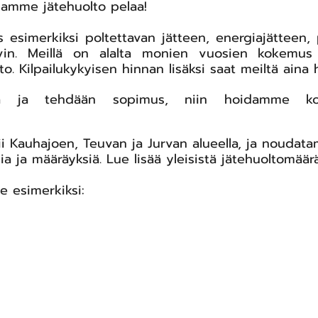
samme jätehuolto pelaa!
esimerkiksi poltettavan jätteen, energiajätteen, 
ovin. Meillä on alalta monien vuosien kokemu
to. Kilpailukykyisen hinnan lisäksi saat meiltä aina
 ja tehdään sopimus, niin hoidamme kotit
i Kauhajoen, Teuvan ja Jurvan alueella, ja noudatam
ia ja määräyksiä. Lue lisää
yleisistä jätehuoltomäärä
 esimerkiksi: