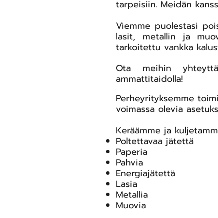
tarpeisiin. Meidän kans
Viemme puolestasi pois 
lasit, metallin ja mu
tarkoitettu vankka kalus
Ota meihin yhteyttä
ammattitaidolla!
​Perheyrityksemme toimi
voimassa olevia asetuks
Keräämme ja kuljetamme
Poltettavaa jätettä
Paperia
Pahvia
Energiajätettä
Lasia
Metallia
Muovia