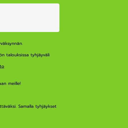
yväksynnän.
ön talouksissa tyhjäyväli
to
an meille!
täväksi. Samalla tyhjäykset