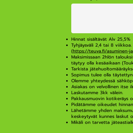
Hinnat sisältävät Alv 25,5%
Tyhjäysväli 2,4 tai 8 viikko
(
https://teuva.fi/asuminen-
Maksimissaan 2hlön talouksis
täytyy olla kesäaikaan (Tou
Tarkista jätehuoltomääräyks
Sopimus tulee olla täytett
Olemme yhteydessä sähköpost
Asiakas on velvollinen itse 
Laskutamme 3kk välein.
Pakkausmuovin kotikeräys o
Pidätämme oikeudet hinnan
Lähetämme yhden maksumuistu
keskeytyvät kunnes laskut o
Mikäli on tarvetta jäteastial