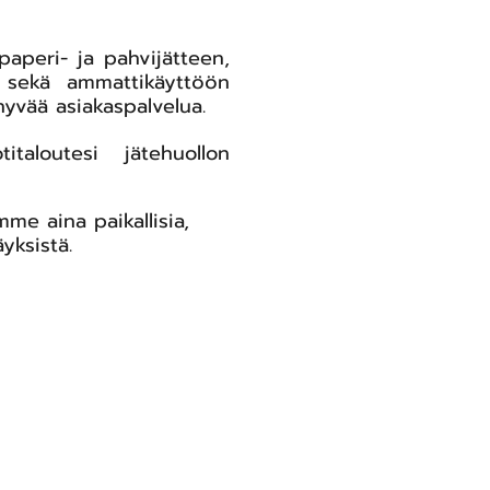
paperi- ja pahvijätteen,
s sekä ammattikäyttöön
 hyvää asiakaspalvelua.
aloutesi jätehuollon
me aina paikallisia,
yksistä.