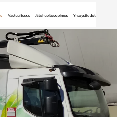
me
Vastuullisuus
Jätehuoltosopimus
Yhteystiedot
ava