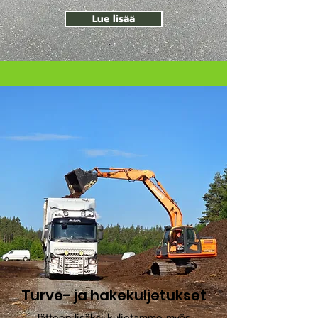
Lue lisää
Turve- ja hakekuljetukset
Jätteen lisäksi kuljetamme myös