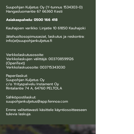
Suupohjan Kuljetus Oy (Y-tunnus
1534303-0)
Hangasluomantie 67 66360 Kesti
Asiakaspalvelu:
0500 166 418
Kauhajoen varikko: Linjatie
10 61850
Kauhajoki
Jätehuoltosopimusasiat, laskutus ja reskontra:
info(at)suupohjankuljetus.fi
Verkkolaskutusosoite:
Verkkolaskujen välittäjä:
003708599126
(OpenText)
Verkkolaskuosoite: 003715343030
Paperilaskut:
Suupohjan Kuljetus Oy
c/o Yrityspalvelu Instament Oy
Rintalantie 74 A, 64760 PELTOLA
Sähköpostilaskut:
suupohjankuljetus@app.fennoa.com
Emme valitettavasti käsittele käyntiosoitteeseen
tulevia laskuja.