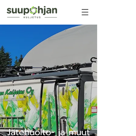
Jätehuolto- ja muut