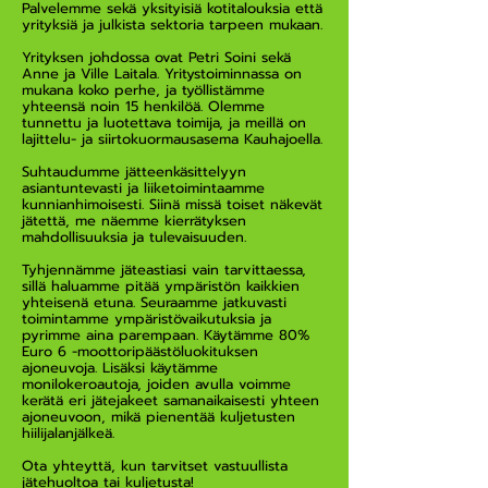
Palvelemme sekä yksityisiä kotitalouksia että
yrityksiä ja julkista sektoria tarpeen mukaan.
Yrityksen johdossa ovat Petri Soini sekä
Anne ja Ville Laitala. Yritystoiminnassa on
mukana koko perhe, ja työllistämme
yhteensä noin 15 henkilöä. Olemme
tunnettu ja luotettava toimija, ja meillä on
lajittelu- ja siirtokuormausasema Kauhajoella.
Suhtaudumme jätteenkäsittelyyn
asiantuntevasti ja liiketoimintaamme
kunnianhimoisesti. Siinä missä toiset näkevät
jätettä, me näemme kierrätyksen
mahdollisuuksia ja tulevaisuuden.
Tyhjennämme jäteastiasi vain tarvittaessa,
sillä haluamme pitää ympäristön kaikkien
yhteisenä etuna. Seuraamme jatkuvasti
toimintamme ympäristövaikutuksia ja
pyrimme aina parempaan. Käytämme 80%
Euro 6 -moottoripäästöluokituksen
ajoneuvoja. Lisäksi käytämme
monilokeroautoja, joiden avulla voimme
kerätä eri jätejakeet samanaikaisesti yhteen
ajoneuvoon, mikä pienentää kuljetusten
hiilijalanjälkeä.
Ota yhteyttä, kun tarvitset vastuullista
jätehuoltoa tai kuljetusta!