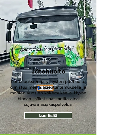
Jätehuolto
Kotitalouksien ja yritysten jätehuolto
onnistuu meiltä asiantuntemuksella ja
monien vuosien kokemuksella. Hyvän
hinnan lisäksi saat meiltä aina
sujuvaa asiakaspalvelua.
Lue lisää