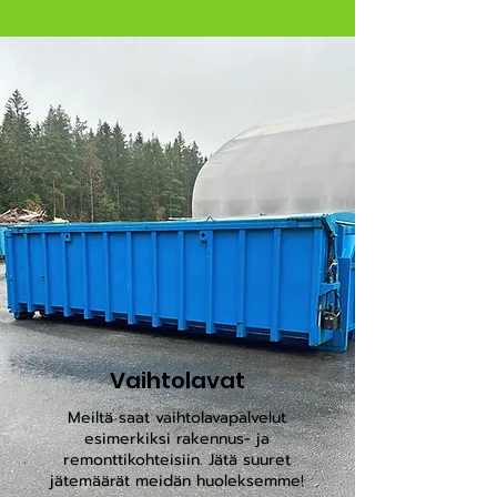
Vaihtolavat
Meiltä saat vaihtolavapalvelut
esimerkiksi rakennus- ja
remonttikohteisiin. Jätä suuret
jätemäärät meidän huoleksemme!