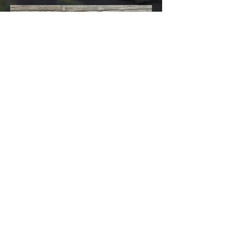
Jonna Laitala:
Yritysasiakkaat
V
aihtolavat ja muut kuljetukset
jonna(at)suupohjankuljetus.fi
040 514 9388