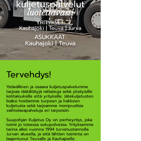
kuljetuspalvelut
luotettavasti
YRITYKSET:
Kauhajoki | Teuva | Jurva
ASUKKAAT:
Kauhajoki | Teuva
Tervehdys!
Ystävällinen ja osaava kuljetuspalvelumme
tarjoaa räätälöityjä ratkaisuja sekä yksityisille
kotitalouksille että yrityksille. Jätekuljetusten
lisäksi hoidamme turpeen ja hakkeen
kuljetusta sekä tarjoamme monipuolisia
vaihtolavapalveluja eri tarpeisiin.
Suupohjan Kuljetus Oy on perheyritys, joka
toimii jo toisessa sukupolvessa. Yrityksemme
tarina alkoi vuonna 1994 turvetuotannolla
Jurvan alueella, ja siitä lähtien toiminta on
laajentunut Teuvalle ja Kauhajoelle.