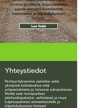
turvetta ja haketta. Kuljetuspalvelut
sujuvat ammattikalustollamme
luotettavasti ja kilpailukykyiseen
hintaan.
Lue lisää
Yhteystiedot
Perheyrityksemme palvelee sekä
yksityisiä kotitalouksia että
yritysasiakkaita jo toisessa sukupolvessa.
Meiltä saat monipuoliset
jätehuoltopalvelut, vaihtolavat ja muut
kuljetuspalvelut ammattitaidolla ja
kilpailukykyiseen hintaan!