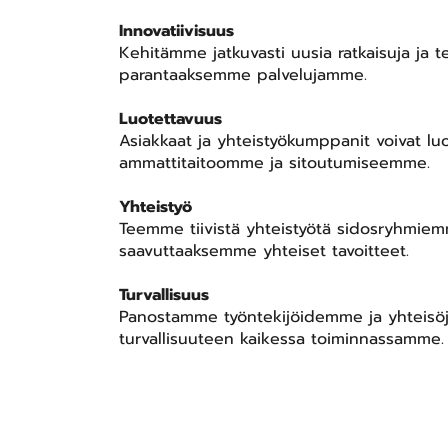
Innovatiivisuus
Kehitämme jatkuvasti uusia ratkaisuja ja t
parantaaksemme palvelujamme.
Luotettavuus
Asiakkaat ja yhteistyökumppanit voivat lu
ammattitaitoomme ja sitoutumiseemme.
Yhteistyö
Teemme tiivistä yhteistyötä sidosryhmie
saavuttaaksemme yhteiset tavoitteet.
Turvallisuus
Panostamme työntekijöidemme ja yhteis
turvallisuuteen kaikessa toiminnassamme.