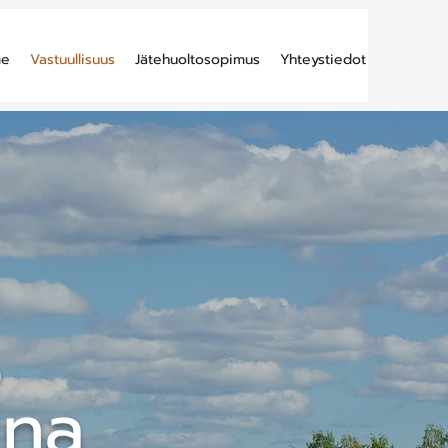
me
Vastuullisuus
Jätehuoltosopimus
Yhteystiedot
e
ina