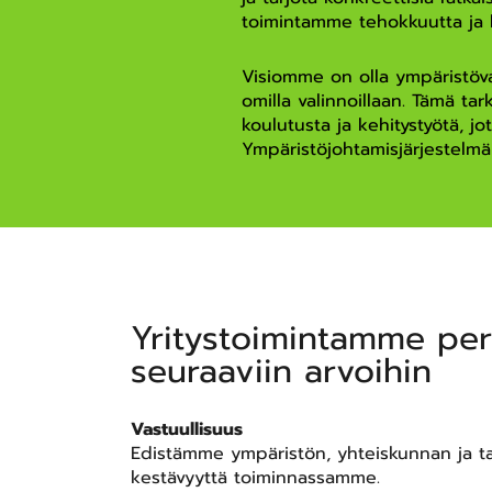
toimintamme tehokkuutta ja k
Visiomme on olla ympäristövas
omilla valinnoillaan. Tämä tar
koulutusta ja kehitystyötä, j
Ympäristöjohtamisjärjestel
Yritystoimintamme pe
seuraaviin arvoihin
Vastuullisuus
Edistämme ympäristön, yhteiskunnan ja t
kestävyyttä toiminnassamme.