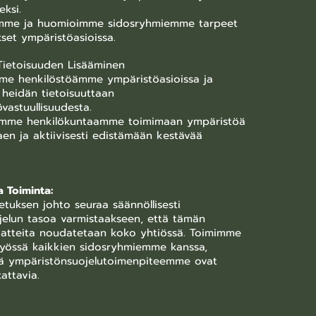
eksi.
mme ja huomioimme sidosryhmiemme tarpeet
set ympäristöasioissa.
 Tietoisuuden Lisääminen
me henkilöstöämme ympäristöasioissa ja
heidän tietoisuuttaan
vastuullisuudesta.
mme henkilökuntaamme toimimaan ympäristöä
aen ja aktiivisesti edistämään kestävää
a Toiminta:
etuksen johto seuraa säännöllisesti
jelun tasoa varmistaakseen, että tämän
iaatteita noudatetaan koko yhtiössä. Toimimme
istyössä kaikkien sidosryhmiemme kanssa,
tä ympäristönsuojelutoimenpiteemme ovat
attavia.