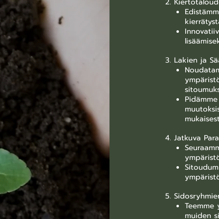
2. Kiertotalou
Edistämme
kierrätyst
Innovatii
lisäämise
3. Lakien ja 
Noudatam
ympärist
sitoumuks
Pidämme 
muutoksi
mukaisest
4. Jatkuva Par
Seuraamm
ympärist
Sitoudum
ympärist
5. Sidosryhmie
Teemme y
muiden s