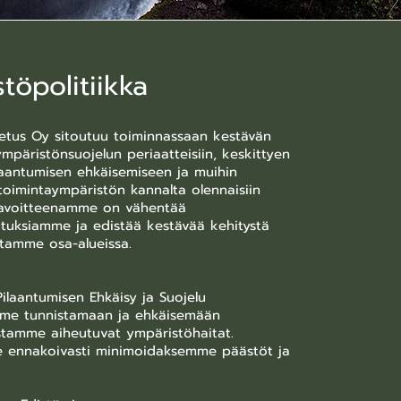
töpolitiikka
etus Oy sitoutuu toiminnassaan kestävän
ympäristönsuojelun periaatteisiin, keskittyen
aantumisen ehkäisemiseen ja muihin
toimintaympäristön kannalta olennaisiin
 Tavoitteenamme on vähentää
tuksiamme ja edistää kestävää kehitystä
ntamme osa-alueissa.
Pilaantumisen Ehkäisy ja Suojelu
me tunnistamaan ja ehkäisemään
stamme aiheutuvat ympäristöhaitat.
 ennakoivasti minimoidaksemme päästöt ja