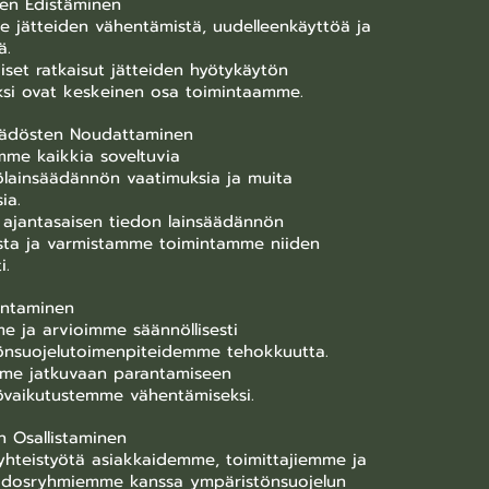
den Edistäminen
 jätteiden vähentämistä, uudelleenkäyttöä ja
ä.
viset ratkaisut jätteiden hyötykäytön
ksi ovat keskeinen osa toimintaamme.
Säädösten Noudattaminen
me kaikkia soveltuvia
ölainsäädännön vaatimuksia ja muita
ia.
ajantasaisen tiedon lainsäädännön
sta ja varmistamme toimintamme niiden
i.
antaminen
e ja arvioimme säännöllisesti
önsuojelutoimenpiteidemme tehokkuutta.
me jatkuvaan parantamiseen
övaikutustemme vähentämiseksi.
n Osallistaminen
hteistyötä asiakkaidemme, toimittajiemme ja
idosryhmiemme kanssa ympäristönsuojelun