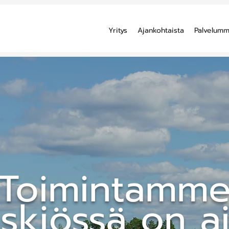
Yritys
Ajankohtaista
Palvelum
Toimintamm
skiössä on a