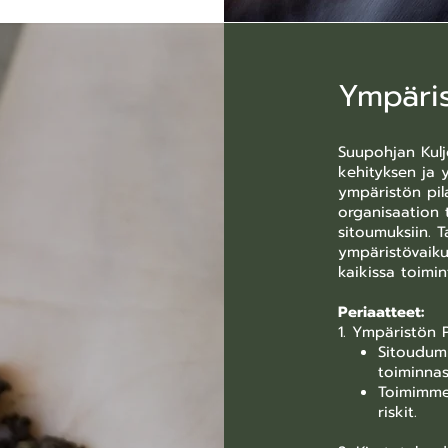
Ympäris
Suupohjan Kulj
kehityksen ja 
ympäristön pil
organisaation 
sitoumuksiin.
ympäristövaiku
kaikissa toimi
Periaatteet:
1. Ympäristön 
Sitoudum
toiminna
Toimimme
riskit.