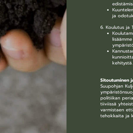
edistämis
Kuuntele
ja odotuk
6. Koulutus ja
Koulutam
lisäämme 
ympäristö
Kannusta
kunnioitt
kehitystä.
Sitoutuminen j
Suupohjan Kulj
ympäristönsuo
politiikan per
tiiviissä yhte
varmistaen et
tehokkaita ja k