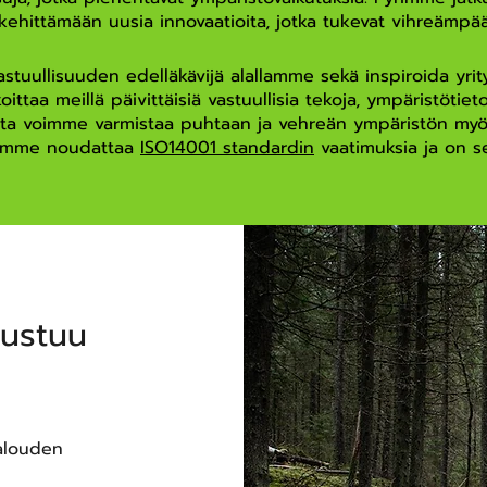
ehittämään uusia innovaatioita, jotka tukevat vihreämpää 
tuullisuuden edelläkävijä alallamme sekä inspiroida yrityk
koittaa meillä päivittäisiä vastuullisia tekoja, ympäristötie
otta voimme varmistaa puhtaan ja vehreän ympäristön myös 
mämme noudattaa
ISO14001 standardin
vaatimuksia ja on ser
rustuu
alouden