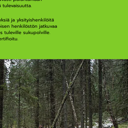
tulevaisuutta.
siä ja yksityishenkilöitä
toisen henkilöstön jatkuvaa
tuleville sukupolville.
tifioitu.