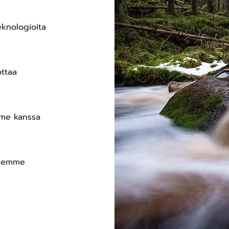
eknologioita
ottaa
mme kanssa
öjemme