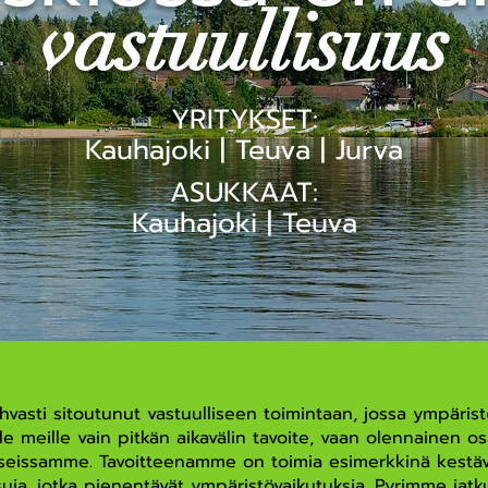
vastuullisuus
YRITYKSET:
Kauhajoki | Teuva | Jurva
ASUKKAAT:
Kauhajoki | Teuva
vasti sitoutunut vastuulliseen toimintaan, jossa ympäri
e meille vain pitkän aikavälin tavoite, vaan olennainen os
esseissamme. Tavoitteenamme on toimia esimerkkinä kestä
aisuja, jotka pienentävät ympäristövaikutuksia. Pyrimme ja