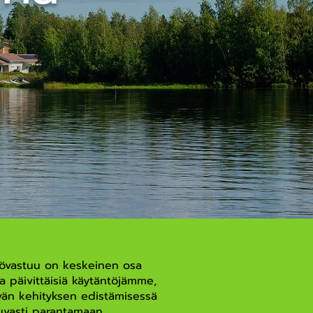
stövastuu on keskeinen osa
a päivittäisiä käytäntöjämme,
vän kehityksen edistämisessä
tkuvasti parantamaan