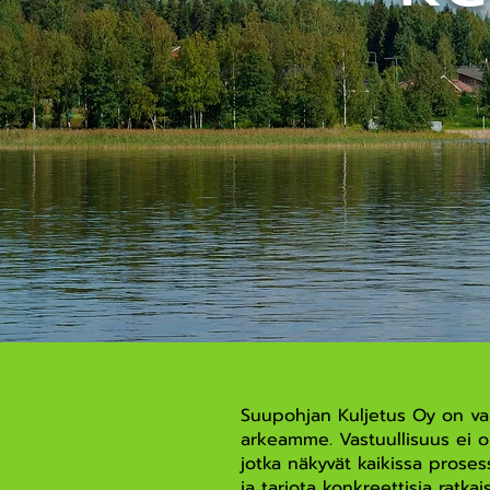
Suupohjan Kuljetus Oy on vah
arkeamme. Vastuullisuus ei ol
jotka näkyvät kaikissa pros
ja tarjota konkreettisia ratk